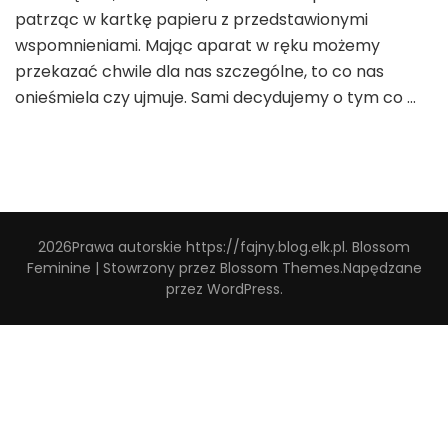
patrząc w kartkę papieru z przedstawionymi
wspomnieniami. Mając aparat w ręku możemy
przekazać chwile dla nas szczególne, to co nas
onieśmiela czy ujmuje. Sami decydujemy o tym co …
2026Prawa autorskie
https://fajny.blog.elk.pl
.
Blossom
Feminine | Stowrzony przez
Blossom Themes
.Napędzane
przez
WordPress
.