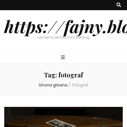
https://fajny.bl
uprzejmy tematyczny katalog
Tag:
fotograf
Strona główna
/
fotograf