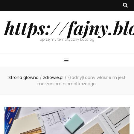
https://fajny.bl
uprzejmy tematyczny katalog
Strona główna
/
zdrowie.pl
/
{Ładny|Ładny własne m jest
marzeniem niemal każdego.