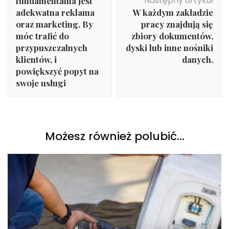
Następny artykuł
fundamentalna jest
adekwatna reklama
W każdym zakładzie
oraz marketing. By
pracy znajdują się
móc trafić do
zbiory dokumentów,
przypuszczalnych
dyski lub inne nośniki
klientów, i
danych.
powiększyć popyt na
swoje usługi
Możesz również polubić…