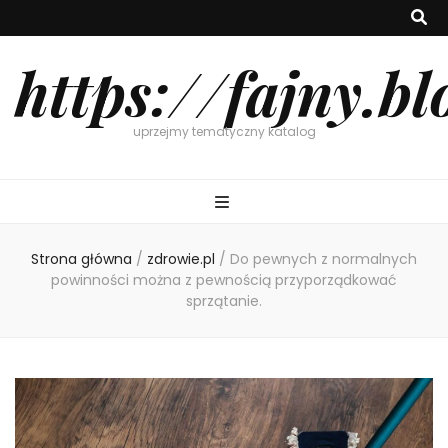
https://fajny.bl
uprzejmy tematyczny katalog
Strona główna
/
zdrowie.pl
/
Do pewnych z normalnych
powinności można z pewnością przyporządkować
sprzątanie.