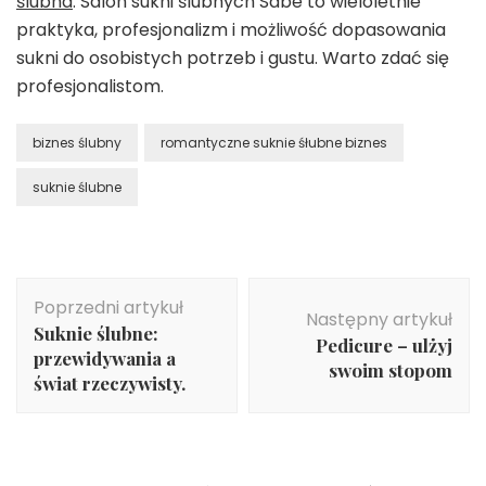
ślubna
. Salon sukni ślubnych Sabe to wieloletnie
praktyka, profesjonalizm i możliwość dopasowania
sukni do osobistych potrzeb i gustu. Warto zdać się
profesjonalistom.
biznes ślubny
romantyczne suknie śłubne biznes
suknie ślubne
Nawigacja
Poprzedni artykuł
wpisu
Następny artykuł
Suknie ślubne:
Pedicure – ulżyj
przewidywania a
swoim stopom
świat rzeczywisty.