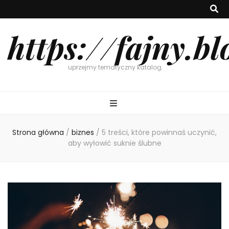
https://fajny.bl
uprzejmy tematyczny katalog
Strona główna
/
biznes
/
5 treści, które powinnaś uczynić,
aby wyłowić suknie ślubne